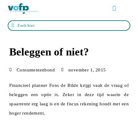
Over de VOFP
Zo werkt het
Life events
Zoek een adviseur
Beleggen of niet?
Consumentenbond
november 1, 2015
Financieel planner Fons de Bilde krijgt vaak de vraag of
beleggen een optie is. Zeker in deze tijd waarin de
spaarrente erg laag is en de fiscus rekening houdt met een
hoger rendement.