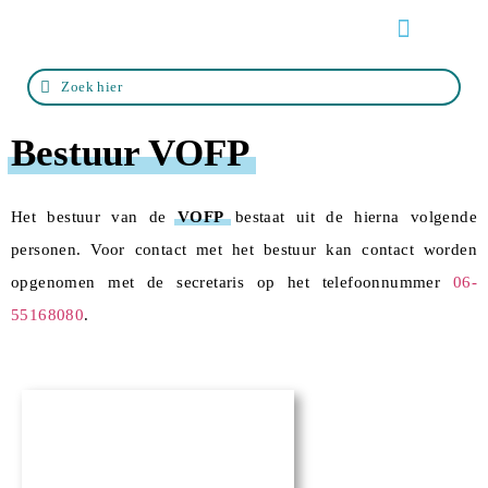
Over de VOFP
Zo werkt het
Life events
Zoek een adviseur
Bestuur VOFP
Het bestuur van de
VOFP
bestaat uit de hierna volgende
personen. Voor contact met het bestuur kan contact worden
opgenomen met de secretaris op het telefoonnummer
06-
55168080
.