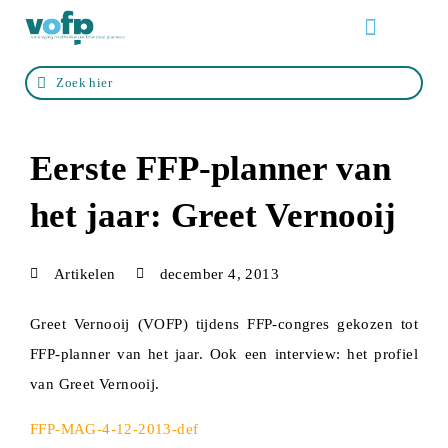
Over de VOFP
Zo werkt het
Life events
Zoek een adviseur
Eerste FFP-planner van
het jaar: Greet Vernooij
Artikelen
december 4, 2013
Greet Vernooij (VOFP) tijdens FFP-congres gekozen tot
FFP-planner van het jaar. Ook een interview: het profiel
van Greet Vernooij.
FFP-MAG-4-12-2013-def