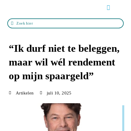
Over de VOFP
Zo werkt het
Life events
Zoek een adviseur
“Ik durf niet te beleggen,
maar wil wél rendement
op mijn spaargeld”
Artikelen
juli 10, 2025