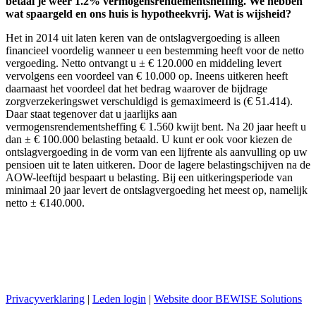
betaal je weer 1.2% vermogensrendementsheffing. We hebben
wat spaargeld en ons huis is hypotheekvrij. Wat is wijsheid?
Het in 2014 uit laten keren van de ontslagvergoeding is alleen
financieel voordelig wanneer u een bestemming heeft voor de netto
vergoeding. Netto ontvangt u ± € 120.000 en middeling levert
vervolgens een voordeel van € 10.000 op. Ineens uitkeren heeft
daarnaast het voordeel dat het bedrag waarover de bijdrage
zorgverzekeringswet verschuldigd is gemaximeerd is (€ 51.414).
Daar staat tegenover dat u jaarlijks aan
vermogensrendementsheffing € 1.560 kwijt bent. Na 20 jaar heeft u
dan ± € 100.000 belasting betaald. U kunt er ook voor kiezen de
ontslagvergoeding in de vorm van een lijfrente als aanvulling op uw
pensioen uit te laten uitkeren. Door de lagere belastingschijven na de
AOW-leeftijd bespaart u belasting. Bij een uitkeringsperiode van
minimaal 20 jaar levert de ontslagvergoeding het meest op, namelijk
netto ± €140.000.
Privacyverklaring
|
Leden login
|
Website door BEWISE Solutions