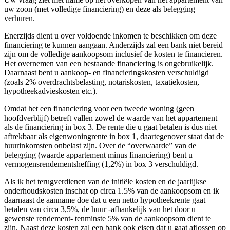
uw zoon (met volledige financiering) en deze als belegging
verhuren.
Enerzijds dient u over voldoende inkomen te beschikken om deze
financiering te kunnen aangaan. Anderzijds zal een bank niet bereid
zijn om de volledige aankoopsom inclusief de kosten te financieren.
Het overnemen van een bestaande financiering is ongebruikelijk.
Daarnaast bent u aankoop- en financieringskosten verschuldigd
(zoals 2% overdrachtsbelasting, notariskosten, taxatiekosten,
hypotheekadvieskosten etc.).
Omdat het een financiering voor een tweede woning (geen
hoofdverblijf) betreft vallen zowel de waarde van het appartement
als de financiering in box 3. De rente die u gaat betalen is dus niet
aftrekbaar als eigenwoningrente in box 1, daartegenover staat dat de
huurinkomsten onbelast zijn. Over de “overwaarde” van de
belegging (waarde appartement minus financiering) bent u
vermogensrendementsheffing (1,2%) in box 3 verschuldigd.
Als ik het terugverdienen van de initiële kosten en de jaarlijkse
onderhoudskosten inschat op circa 1.5% van de aankoopsom en ik
daarnaast de aanname doe dat u een netto hypotheekrente gaat
betalen van circa 3,5%, de huur -afhankelijk van het door u
gewenste rendement- tenminste 5% van de aankoopsom dient te
zijn. Naast deze kosten zal een bank ook eisen dat u gaat aflossen op