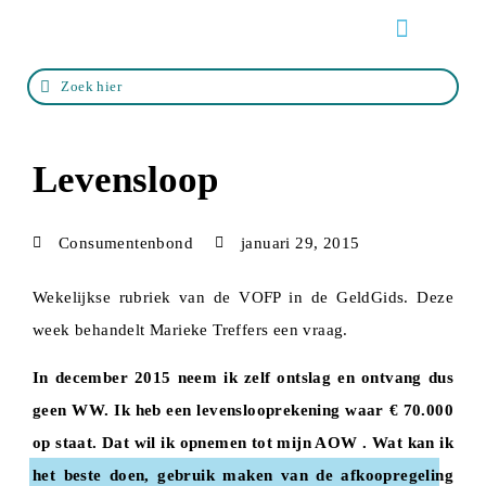
Over de VOFP
Zo werkt het
Life events
Zoek een adviseur
Levensloop
Consumentenbond
januari 29, 2015
Wekelijkse rubriek van de VOFP in de GeldGids. Deze
week behandelt Marieke Treffers een vraag.
In december 2015 neem ik zelf ontslag en ontvang dus
geen WW. Ik heb een levenslooprekening waar € 70.000
op staat. Dat wil ik opnemen tot mijn AOW . Wat kan ik
het beste doen, gebruik maken van de afkoopregeling