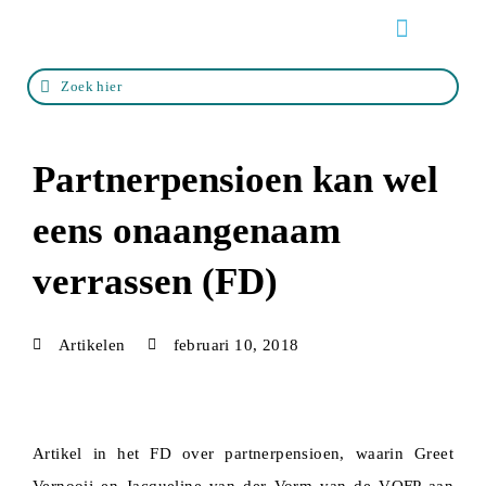
Over de VOFP
Zo werkt het
Life events
Zoek een adviseur
Partnerpensioen kan wel
eens onaangenaam
verrassen (FD)
Artikelen
februari 10, 2018
Artikel in het FD over partnerpensioen, waarin Greet