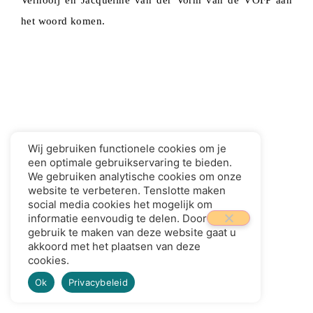
Vernooij en Jacqueline van der Vorm van de VOFP aan
het woord komen.
Wij gebruiken functionele cookies om je
een optimale gebruikservaring te bieden.
We gebruiken analytische cookies om onze
website te verbeteren. Tenslotte maken
Lees het bijbehorende artikel
social media cookies het mogelijk om
informatie eenvoudig te delen. Door
gebruik te maken van deze website gaat u
akkoord met het plaatsen van deze
cookies.
Ok
Privacybeleid