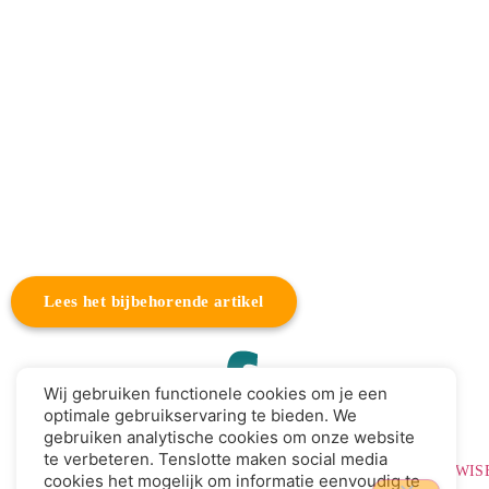
Lees het bijbehorende artikel
Wij gebruiken functionele cookies om je een
optimale gebruikservaring te bieden. We
gebruiken analytische cookies om onze website
te verbeteren. Tenslotte maken social media
Privacyverklaring
|
Leden login
|
Website door BEWIS
cookies het mogelijk om informatie eenvoudig te
Solutions