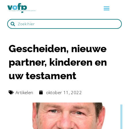
Over de VOFP
Zo werkt het
Life events
Zoek een adviseur
Gescheiden, nieuwe
partner, kinderen en
uw testament
Artikelen
oktober 11, 2022