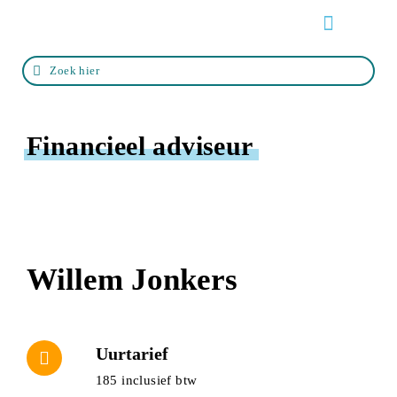
Over de VOFP
Zo werkt het
Life events
Zoek een adviseur
Financieel adviseur
Willem Jonkers
Uurtarief
185 inclusief btw